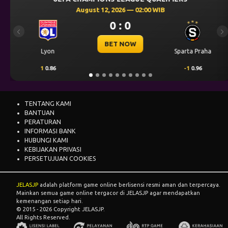
12, 2026 — 02:00 WIB
August 12
0 : 0
Previous
Ne
BET NOW
Sparta Praha
Slovan Bratislava
-1
0.96
0.5
0.83
TENTANG KAMI
BANTUAN
PERATURAN
INFORMASI BANK
HUBUNGI KAMI
KEBIJAKAN PRIVASI
PERSETUJUAN COOKIES
JELASJP
adalah platform game online berlisensi resmi aman dan terpercaya.
Mainkan semua game online tergacor di JELASJP agar mendapatkan
kemenangan setiap hari.
© 2015 - 2026 Copyright JELASJP.
All Rights Reserved.