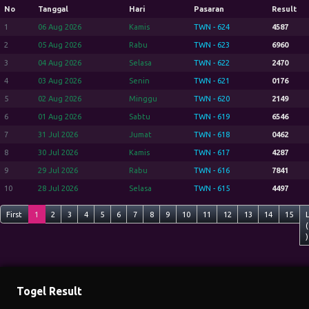
No
Tanggal
Hari
Pasaran
Result
1
06 Aug 2026
Kamis
TWN - 624
4587
2
05 Aug 2026
Rabu
TWN - 623
6960
3
04 Aug 2026
Selasa
TWN - 622
2470
4
03 Aug 2026
Senin
TWN - 621
0176
5
02 Aug 2026
Minggu
TWN - 620
2149
6
01 Aug 2026
Sabtu
TWN - 619
6546
7
31 Jul 2026
Jumat
TWN - 618
0462
8
30 Jul 2026
Kamis
TWN - 617
4287
9
29 Jul 2026
Rabu
TWN - 616
7841
10
28 Jul 2026
Selasa
TWN - 615
4497
First
1
2
3
4
5
6
7
8
9
10
11
12
13
14
15
(
)
Togel Result