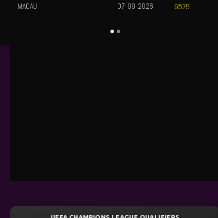
MACAU
07-08-2026
6529
ONS LEAGUE QUALIFIERS
UEFA CHAMPIO